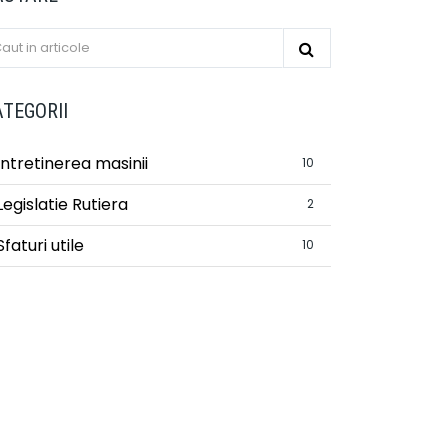
ATEGORII
Intretinerea masinii
10
Legislatie Rutiera
2
Sfaturi utile
10