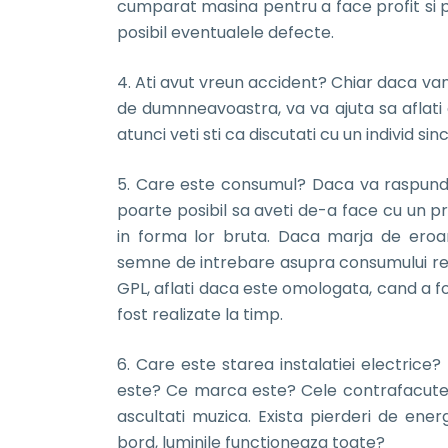
cumparat masina pentru a face profit si 
posibil eventualele defecte.
4. Ati avut vreun accident? Chiar daca van
de dumnneavoastra, va va ajuta sa aflati 
atunci veti sti ca discutati cu un individ sinc
5. Care este consumul? Daca va raspunde
poarte posibil sa aveti de-a face cu un pr
in forma lor bruta. Daca marja de eroa
semne de intrebare asupra consumului real
GPL, aflati daca este omologata, cand a fo
fost realizate la timp.
6. Care este starea instalatiei electrice?
este? Ce marca este? Cele contrafacute 
ascultati muzica. Exista pierderi de energ
bord, luminile functioneaza toate?