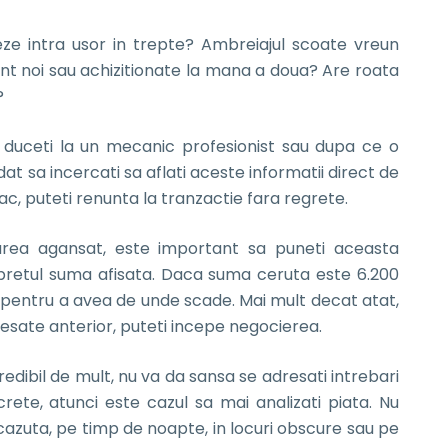
teze intra usor in trepte? Ambreiajul scoate vreun
unt noi sau achizitionate la mana a doua? Are roata
?
 o duceti la un mecanic profesionist sau dupa ce o
t sa incercati sa aflati aceste informatii direct de
sac, puteti renunta la tranzactie fara regrete.
parea agansat, este important sa puneti aceasta
i pretul suma afisata. Daca suma ceruta este 6.200
ai pentru a avea de unde scade. Mai mult decat atat,
dresate anterior, puteti incepe negocierea.
edibil de mult, nu va da sansa se adresati intrebari
rete, atunci este cazul sa mai analizati piata. Nu
scazuta, pe timp de noapte, in locuri obscure sau pe