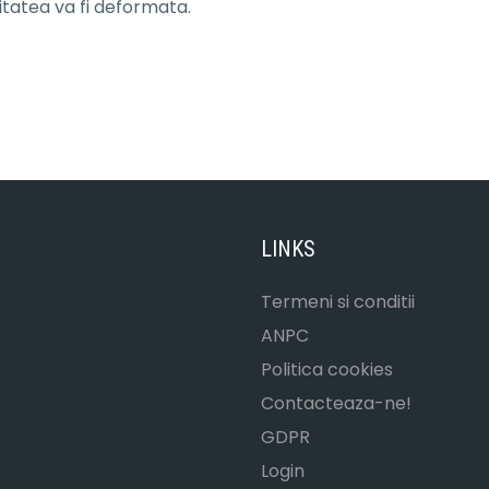
litatea va fi deformata.
LINKS
Termeni si conditii
ANPC
Politica cookies
Contacteaza-ne!
GDPR
Login