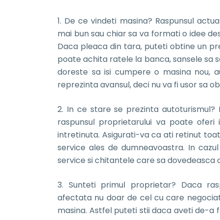
1. De ce vindeti masina? Raspunsul actual
mai bun sau chiar sa va formati o idee de
Daca pleaca din tara, puteti obtine un pr
poate achita ratele la banca, sansele sa s
doreste sa isi cumpere o masina nou, aut
reprezinta avansul, deci nu va fi usor sa o
2. In ce stare se prezinta autoturismul? 
raspunsul proprietarului va poate oferi 
intretinuta. Asigurati-va ca ati retinut toat
service ales de dumneavoastra. In cazul i
service si chitantele care sa dovedeasca 
3. Sunteti primul proprietar? Daca ras
afectata nu doar de cel cu care negociati, 
masina. Astfel puteti stii daca aveti de-