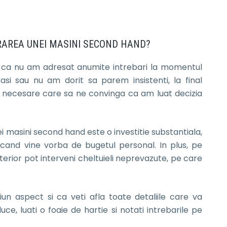
RAREA UNEI MASINI SECOND HAND?
m ca nu am adresat anumite intrebari la momentul
rasi sau nu am dorit sa parem insistenti, la final
e necesare care sa ne convinga ca am luat decizia
ei masini second hand este o investitie substantiala,
cand vine vorba de bugetul personal. In plus, pe
terior pot interveni cheltuieli neprevazute, pe care
.
un aspect si ca veti afla toate detaliile care va
e, luati o foaie de hartie si notati intrebarile pe