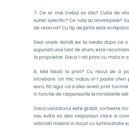
7. Ce ar mai trebui sa stiu? Cutia de vi
sunet specific? Ce rulaj au anvelopele? S
de rezerva? Cu tip de jante este echipata
Desi unele detalii ies la iveala dupa ce
supuneti unui test de drum, este recomanda
la proprietar. Daca l-ati prins cu mata in 
8. Mai lasati la pret? Cu riscul de a 
intrebare. Un mic indiciu vi-l poate ofer
euro, fiti sigur ca a ales acest pret tocm
in functie de raspunsurile la intrebarile a
Daca vanzatorul este grabit, vorbeste incr
sau evita sa dea raspunsuri clare si conc
vizionati masina in locuri cu luminozitate 