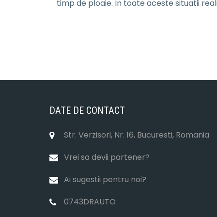
timp de ploaie. In toate aceste situatii rea
DATE DE CONTACT
Str. Verzisori, Nr. 16, Bucuresti, Romania
Vrei sa devii partener?
Ai sugestii pentru noi?
0743DRAUTO