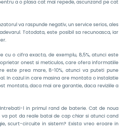
pentru a o plasa cat mai repede, ascunzand pe cat
zatorul va raspunde negativ, un service serios, ales
adevarul. Totodata, este posibil sa recunoasca, iar
er.
 cu o cifra exacta, de exemplu, 8,5%, atunci este
oprietar onest si meticulos, care ofera informatiile
re este prea mare, 8-10%, atunci va puteti pune
. In cazul in care masina are montata o instalatie
st montata, daca mai are garantie, daca reviziile a
 Intrebati-l in primul rand de baterie. Cat de noua
va pot da reale batai de cap chiar si atunci cand
ie, scurt-circuite in sistem? Exista vreo eroare in