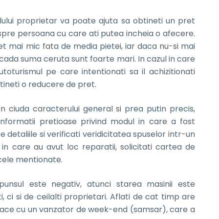
ului proprietar va poate ajuta sa obtineti un pret
spre persoana cu care ati putea incheia o afecere.
et mai mic fata de media pietei, iar daca nu-si mai
cada suma ceruta sunt foarte mari. In cazul in care
oturismul pe care intentionati sa il achizitionati
btineti o reducere de pret.
In ciuda caracterului general si prea putin precis,
informatii pretioase privind modul in care a fost
e detaliile si verificati veridicitatea spuselor intr-un
n care au avut loc reparatii, solicitati cartea de
cele mentionate.
punsul este negativ, atunci starea masinii este
ci si de ceilalti proprietari. Aflati de cat timp are
a face cu un vanzator de week-end (samsar), care a