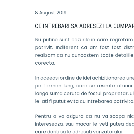
8 August 2019
CE INTREBARI SA ADRESEZI LA CUMPA
Nu putine sunt cazurile in care regreta
potrivit. Indiferent ca am fost fost dist
realizam ca nu cunoastem toate detaliil
corecta.
In aceeasi ordine de idei achizitionarea un
pe termen lung, care se resimte atunci 
langa suma ceruta de fostul proprietar, ul
le-ati fi putut evita cu intrebarea potrivita
Pentru a va asigura ca nu va scapa nici
intereseaza, sau macar le veti putea deduc
care doriti sa le adresati vanzatorului.