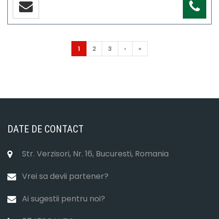
1
2
3
›
»
DATE DE CONTACT
Str. Verzisori, Nr. 16, Bucuresti, Romania
Vrei sa devii partener?
Ai sugestii pentru noi?