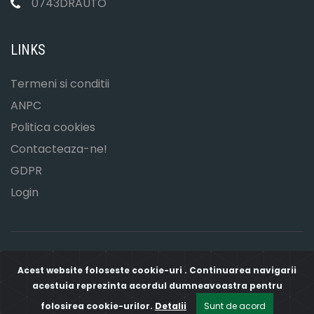
0743DRAUTO
LINKS
Termeni si conditii
ANPC
Politica cookies
Contacteaza-ne!
GDPR
Login
Acest website foloseste cookie-uri . Continuarea navigarii
COPYRIGHT © DOCTOR AUTO 2026
acestuia reprezinta acordul dumneavoastra pentru
folosirea cookie-urilor.
Detalii
Sunt de acord