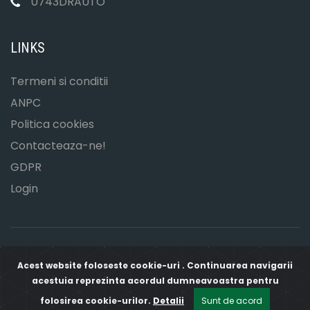
0743DRAUTO
LINKS
Termeni si conditii
ANPC
Politica cookies
Contacteaza-ne!
GDPR
Login
Acest website foloseste cookie-uri . Continuarea navigarii
COPYRIGHT © DOCTOR AUTO 2026
acestuia reprezinta acordul dumneavoastra pentru
folosirea cookie-urilor.
Detalii
Sunt de acord