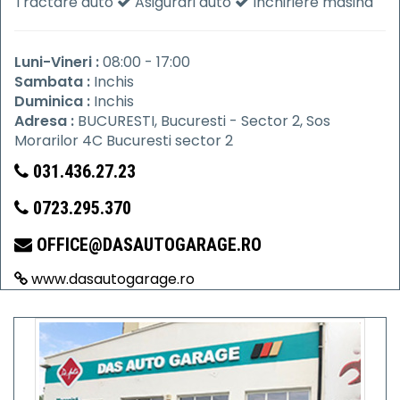
Tractare auto
Asigurari auto
Inchiriere masina
Luni-Vineri :
08:00 - 17:00
Sambata :
Inchis
Duminica :
Inchis
Adresa :
BUCURESTI, Bucuresti - Sector 2, Sos
Morarilor 4C Bucuresti sector 2
031.436.27.23
0723.295.370
OFFICE@DASAUTOGARAGE.RO
www.dasautogarage.ro