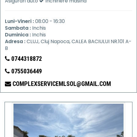
Asigurari auto
Inchiriere masina
Luni-Vineri :
08:00 - 16:30
Sambata :
Inchis
Duminica :
Inchis
Adresa :
CLUJ, Cluj Napoca, CALEA BACIULUI NR.101 A-
B
0744318872
0755036449
COMPLEXSERVICEMLSOL@GMAIL.COM