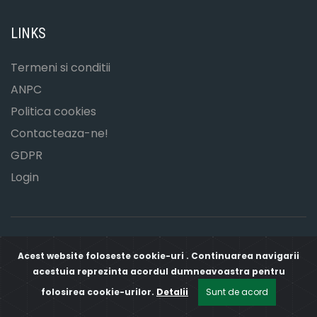
LINKS
Termeni si conditii
ANPC
Politica cookies
Contacteaza-ne!
GDPR
Login
Acest website foloseste cookie-uri . Continuarea navigarii
COPYRIGHT © DOCTOR AUTO 2026
acestuia reprezinta acordul dumneavoastra pentru
folosirea cookie-urilor.
Detalii
Sunt de acord