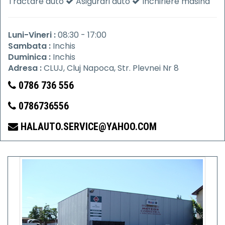
Tractare auto
Asigurari auto
Inchiriere masina
Luni-Vineri :
08:30 - 17:00
Sambata :
Inchis
Duminica :
Inchis
Adresa :
CLUJ, Cluj Napoca, Str. Plevnei Nr 8
0786 736 556
0786736556
HALAUTO.SERVICE@YAHOO.COM