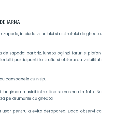
DE IARNA
 zapada, in ciuda viscolului si a stratului de gheata,
de zapada: parbriz, luneta, oglinzi, faruri si plafon,
lalti participanti la trafic si obturarea vizibilitati
au camioanele cu nisip.
ori lungimea masinii intre tine si masina din fata. Nu
teza pe drumurile cu gheata.
a usor pentru a evita deraparea. Daca observi ca