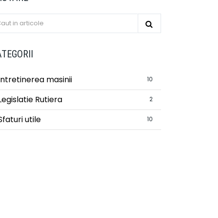
ATEGORII
Intretinerea masinii
10
Legislatie Rutiera
2
Sfaturi utile
10