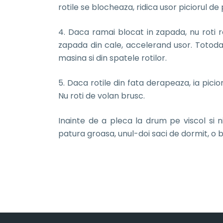
rotile se blocheaza, ridica usor piciorul de
4. Daca ramai blocat in zapada, nu roti ro
zapada din cale, accelerand usor. Totoda
masina si din spatele rotilor.
5. Daca rotile din fata derapeaza, ia pici
Nu roti de volan brusc.
Inainte de a pleca la drum pe viscol si 
patura groasa, unul-doi saci de dormit, o br