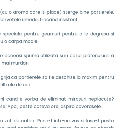
 (cu o aroma care iti place) sterge bine portierele,
 servetele umede, frecand insistent.
ie speciala pentru geamuri pentru a le degresa si
 cu o carpa moale.
te aceeasi spuma utilizata si in cazul plafonului si a
a mai murdari.
i grija ca portierele sa fie deschise la maxim pentru
iltrele de aer.
uni cand e vorba de eliminat mirosuri neplacute?
se. Apoi, peste cateva ore, aspira covorasele.
u zat de cafea. Pune-l intr-un vas si lasa-l peste