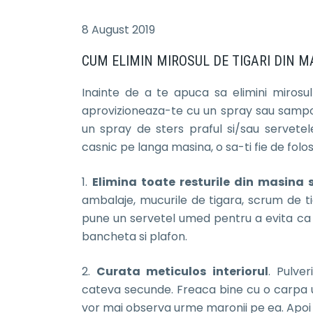
8 August 2019
CUM ELIMIN MIROSUL DE TIGARI DIN M
Inainte de a te apuca sa elimini mirosu
aprovizioneaza-te cu un spray sau sampo
un spray de sters praful si/sau servetel
casnic pe langa masina, o sa-ti fie de folos
1.
Elimina toate resturile din masina s
ambalaje, mucurile de tigara, scrum de tig
pune un servetel umed pentru a evita ca 
bancheta si plafon.
2.
Curata meticulos interiorul
. Pulve
cateva secunde. Freaca bine cu o carpa 
vor mai observa urme maronii pe ea. Apoi 