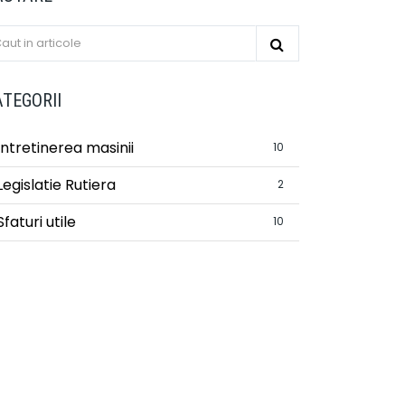
ATEGORII
Intretinerea masinii
10
Legislatie Rutiera
2
Sfaturi utile
10