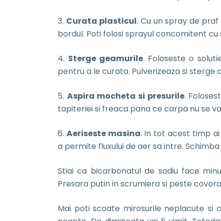
3.
Curata plasticul
. Cu un spray de praf
bordul. Poti folosi sprayul concomitent cu
4.
Sterge geamurile
. Foloseste o solut
pentru a le curata. Pulverizeaza si sterge
5.
Aspira mocheta si presurile
. Foloses
tapiteriei si freaca pana ce carpa nu se v
6.
Aeriseste masina
. In tot acest timp a
a permite fluxului de aer sa intre. Schimba f
Stiai ca bicarbonatul de sodiu face min
Presara putin in scrumiera si peste covora
Mai poti scoate mirosurile neplacute si c