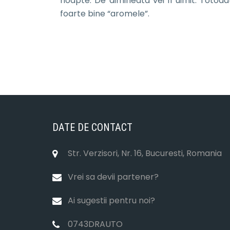
noapte. De dimineata vei fi uimit. Totod
foarte bine “aromele”.
DATE DE CONTACT
Str. Verzisori, Nr. 16, Bucuresti, Romania
Vrei sa devii partener?
Ai sugestii pentru noi?
0743DRAUTO