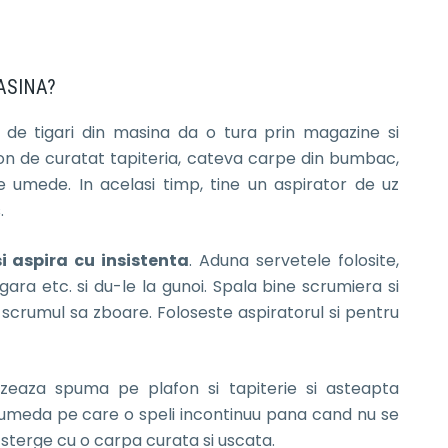
ASINA?
l de tigari din masina da o tura prin magazine si
n de curatat tapiteria, cateva carpe din bumbac,
e umede. In acelasi timp, tine un aspirator de uz
.
i aspira cu insistenta
. Aduna servetele folosite,
ara etc. si du-le la gunoi. Spala bine scrumiera si
scrumul sa zboare. Foloseste aspiratorul si pentru
rizeaza spuma pe plafon si tapiterie si asteapta
umeda pe care o speli incontinuu pana cand nu se
sterge cu o carpa curata si uscata.