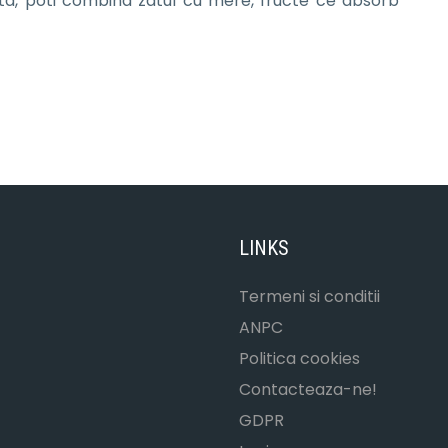
ata, poti combina zatul cu mere, fructe ce absorb
LINKS
Termeni si conditii
ANPC
Politica cookies
Contacteaza-ne!
GDPR